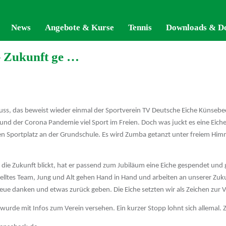
News
News
Angebote & Kurse
Angebote & Kurse
Tennis
Tennis
Downloads & D
Downloads & D
– Zukunft ge …
s, das beweist wieder einmal der Sportverein TV Deutsche Eiche Künsebeck.
nd der Corona Pandemie viel Sport im Freien. Doch was juckt es eine Eiche
portplatz an der Grundschule. Es wird Zumba getanzt unter freiem Himmel
 die Zukunft blickt, hat er passend zum Jubiläum eine Eiche gespendet und 
telltes Team, Jung und Alt gehen Hand in Hand und arbeiten an unserer Zuku
Treue danken und etwas zurück geben. Die Eiche setzten wir als Zeichen zur
urde mit Infos zum Verein versehen. Ein kurzer Stopp lohnt sich allemal. Z