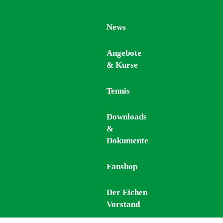
News
News
Angebote
Angebote
& Kurse
& Kurse
Tennis
Tennis
Downloads
Downloads
&
&
Dokumente
Dokumente
Fanshop
Fanshop
Der Eichen
Der Eichen
Vorstand
Vorstand