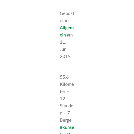
Gepost
et in
Allgem
ein
am
11.
Juni
2019
55,6
Kilome
ter –
12
Stunde
n – 7
Berge
#
künse