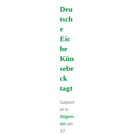
Deu
tsch
e
Eic
he
Kün
sebe
ck
tagt
Gepost
et in
Allgem
ein
am
17.