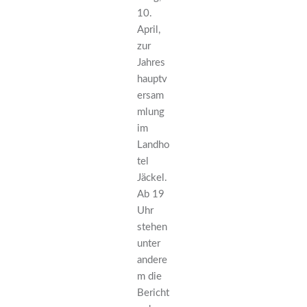
10.
April,
zur
Jahres
hauptv
ersam
mlung
im
Landho
tel
Jäckel.
Ab 19
Uhr
stehen
unter
andere
m die
Bericht