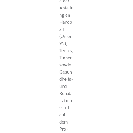
e der
Abteilu
ng en
Handb
all
(Union
92),
Tennis,
Turnen
sowie
Gesun
dheits-
und
Rehabil
itation
ssort
auf
dem
Pro-