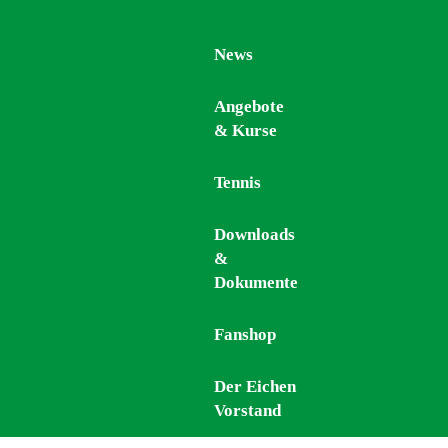
News
News
Angebote
Angebote
& Kurse
& Kurse
Tennis
Tennis
Downloads
Downloads
&
&
Dokumente
Dokumente
Fanshop
Fanshop
Der Eichen
Der Eichen
Vorstand
Vorstand