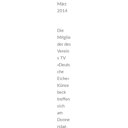
März
2014
Die
Mitglie
der des
Verein
s TV
»Deuts
che
Eiche«
Künse
beck
treffen
sich
am
Donne
rstag,