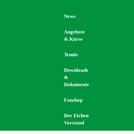
News
News
Angebote
Angebote
& Kurse
& Kurse
Tennis
Tennis
Downloads
Downloads
&
&
Dokumente
Dokumente
Fanshop
Fanshop
Der Eichen
Der Eichen
Vorstand
Vorstand