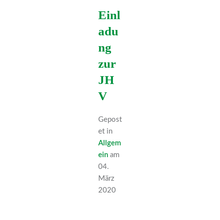
Einl
adu
ng
zur
JH
V
Gepost
et in
Allgem
ein
am
04.
März
2020