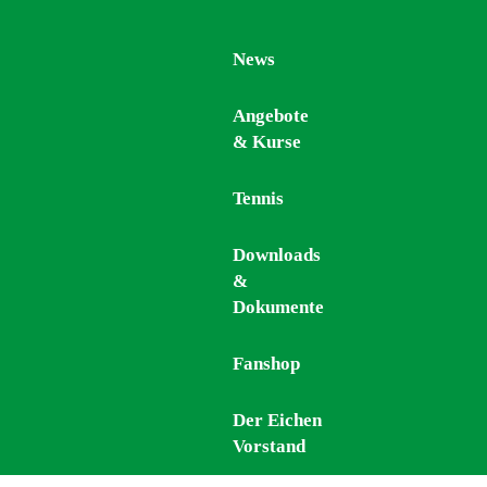
News
News
Angebote
Angebote
& Kurse
& Kurse
Tennis
Tennis
Downloads
Downloads
&
&
Dokumente
Dokumente
Fanshop
Fanshop
Der Eichen
Der Eichen
Vorstand
Vorstand