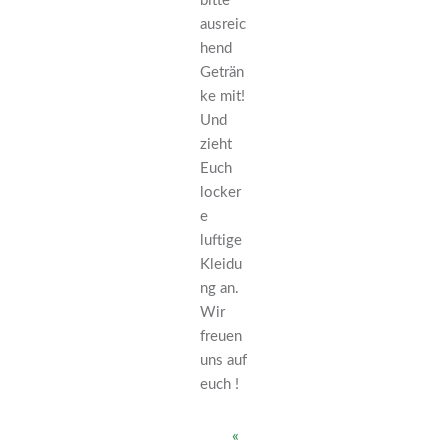
bitte
ausreic
hend
Geträn
ke mit!
Und
zieht
Euch
locker
e
luftige
Kleidu
ng an.
Wir
freuen
uns auf
euch !
«