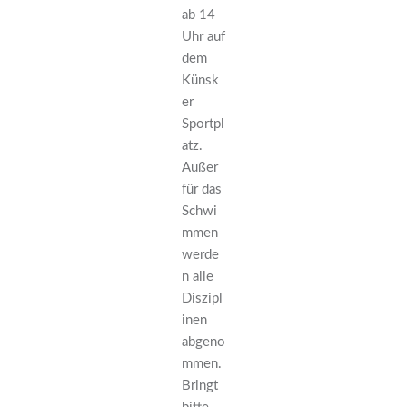
ab 14
Uhr auf
dem
Künsk
er
Sportpl
atz.
Außer
für das
Schwi
mmen
werde
n alle
Diszipl
inen
abgeno
mmen.
Bringt