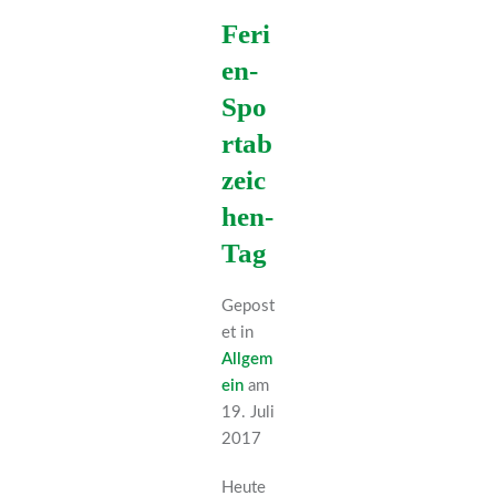
Feri
en-
Spo
rtab
zeic
hen-
Tag
Gepost
et in
Allgem
ein
am
19. Juli
2017
­Heute