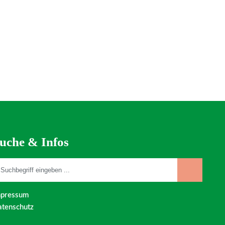
uche & Infos
mpressum
tenschutz