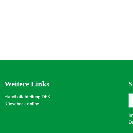
Weitere Links
S
Handballabteilung DEK
Künsebeck online
I
Da