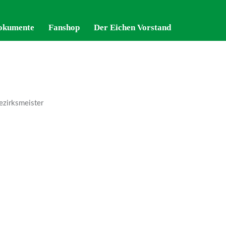
okumente
okumente
Fanshop
Fanshop
Der Eichen Vorstand
Der Eichen Vorstand
ezirksmeister