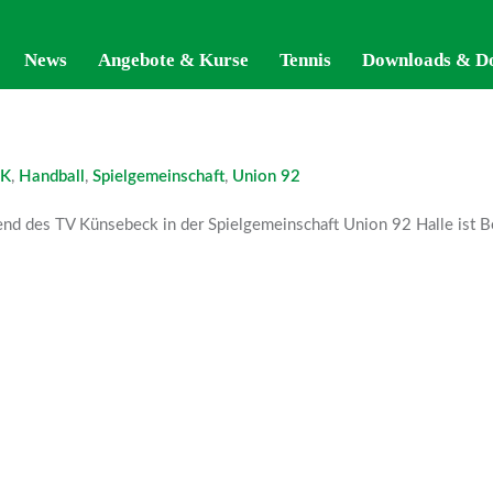
News
News
Angebote & Kurse
Angebote & Kurse
Tennis
Tennis
Downloads & D
Downloads & D
K
,
Handball
,
Spielgemeinschaft
,
Union 92
end des TV Künsebeck in der Spielgemeinschaft Union 92 Halle ist B