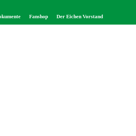
okumente
okumente
Fanshop
Fanshop
Der Eichen Vorstand
Der Eichen Vorstand