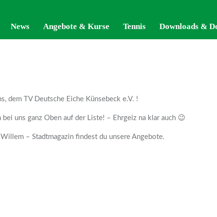
News
News
Angebote & Kurse
Angebote & Kurse
Tennis
Tennis
Downloads & D
Downloads & D
, dem TV Deutsche Eiche Künsebeck e.V. !
 bei uns ganz Oben auf der Liste! – Ehrgeiz na klar auch 😉
er Willem – Stadtmagazin findest du unsere Angebote.