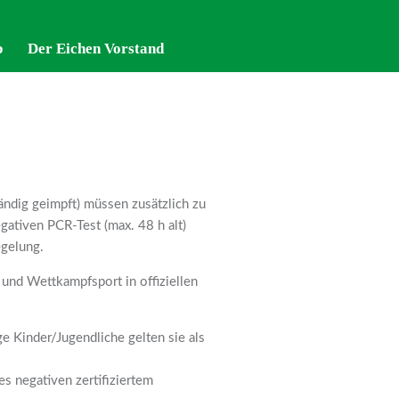
p
p
Der Eichen Vorstand
Der Eichen Vorstand
ändig geimpft) müssen zusätzlich zu
gativen PCR-Test (max. 48 h alt)
egelung.
und Wettkampfsport in offiziellen
ge Kinder/Jugendliche gelten sie als
es negativen zertifiziertem