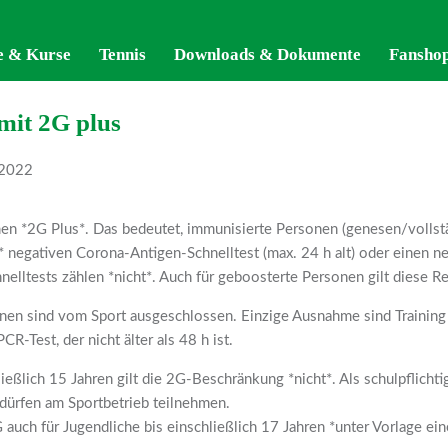
e & Kurse
e & Kurse
Tennis
Tennis
Downloads & Dokumente
Downloads & Dokumente
Fansho
Fansho
mit 2G plus
 2022
umen *2G Plus*. Das bedeutet, immunisierte Personen (genesen/vollst
 negativen Corona-Antigen-Schnelltest (max. 24 h alt) oder einen ne
elltests zählen *nicht*. Auch für geboosterte Personen gilt diese R
en sind vom Sport ausgeschlossen. Einzige Ausnahme sind Training 
R-Test, der nicht älter als 48 h ist.
ießlich 15 Jahren gilt die 2G-Beschränkung *nicht*. Als schulpflichti
 dürfen am Sportbetrieb teilnehmen.
auch für Jugendliche bis einschließlich 17 Jahren *unter Vorlage ein