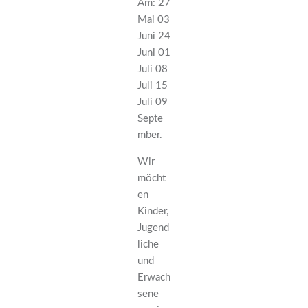
Am: 27
Mai 03
Juni 24
Juni 01
Juli 08
Juli 15
Juli 09
Septe
mber.
Wir
möcht
en
Kinder,
Jugend
liche
und
Erwach
sene