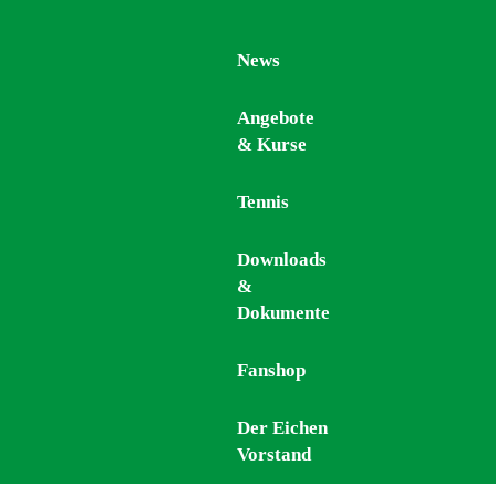
News
News
Angebote
Angebote
& Kurse
& Kurse
Tennis
Tennis
Downloads
Downloads
&
&
Dokumente
Dokumente
Fanshop
Fanshop
Der Eichen
Der Eichen
Vorstand
Vorstand