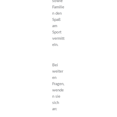
sowie
Familie
n den
Spaß
am
Sport
vermitt
eln.
Bei
weiter
en
Fragen,
wende
n sie
sich
an: