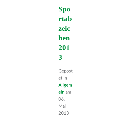
Spo
rtab
zeic
hen
201
3
Gepost
et in
Allgem
ein
am
06.
Mai
2013