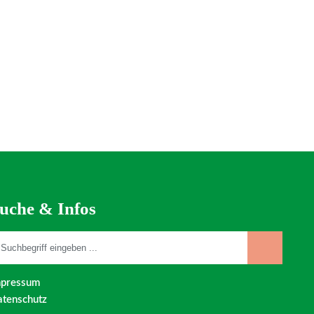
uche & Infos
mpressum
tenschutz