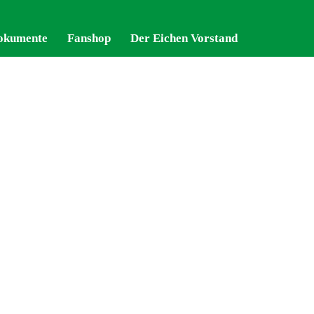
okumente
okumente
Fanshop
Fanshop
Der Eichen Vorstand
Der Eichen Vorstand