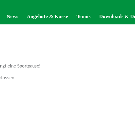
News
News
Angebote & Kurse
Angebote & Kurse
Tennis
Tennis
Downloads & D
Downloads & D
ngt eine Sportpause!
hlossen.