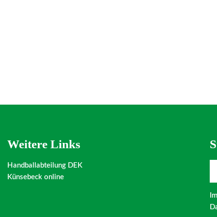
Weitere Links
S
Handballabteilung DEK
Künsebeck online
I
Da