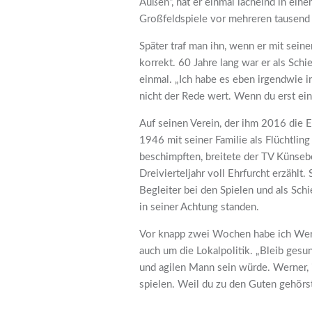
Außen“, hat er einmal lächelnd in ein
Großfeldspiele vor mehreren tausend
Später traf man ihn, wenn er mit sein
korrekt. 60 Jahre lang war er als Schie
einmal. „Ich habe es eben irgendwie i
nicht der Rede wert. Wenn du erst ein
Auf seinen Verein, der ihm 2016 die E
1946 mit seiner Familie als Flüchtling
beschimpften, breitete der TV Künsebe
Dreivierteljahr voll Ehrfurcht erzählt
Begleiter bei den Spielen und als Sch
in seiner Achtung standen.
Vor knapp zwei Wochen habe ich Werne
auch um die Lokalpolitik. „Bleib gesu
und agilen Mann sein würde. Werner, i
spielen. Weil du zu den Guten gehörst.