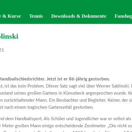
e & Kurse
e & Kurse
Tennis
Tennis
Downloads & Dokumente
Downloads & Dokumente
Fansho
Fansho
linski
21
ndballschiedsrichter. Jetzt ist er 86-jährig gestorben.
t, ist das kein Problem. Dieser Satz sagt viel über Werner Sablinski.
 Zustand seines großen Gartens in Künsebeck angesprochen wurde. K
in zurückhaltender Mann. Ein Beobachter und Begleiter. Keiner, der 
etzt nach einem tragischen Gartenunfall gestorben.
 dem Handballsport. Als Schüler und Jugendlicher war er selbst als S
64 Meter großen Mann einige entscheidende Zentimeter. „Die nicht so