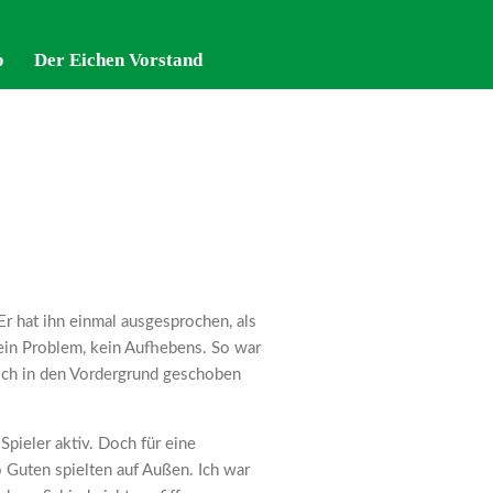
p
p
Der Eichen Vorstand
Der Eichen Vorstand
 Er hat ihn einmal ausgesprochen, als
ein Problem, kein Aufhebens. So war
sich in den Vordergrund geschoben
pieler aktiv. Doch für eine
 Guten spielten auf Außen. Ich war