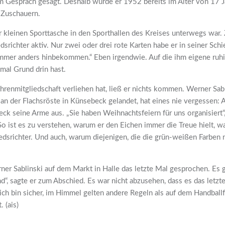
em Gespräch gesagt. Deshalb wurde er 1952 bereits im Alter von 17 Ja
 Zuschauern.
er kleinen Sporttasche in den Sporthallen des Kreises unterwegs war.
dsrichter aktiv. Nur zwei oder drei rote Karten habe er in seiner Schie
mmer anders hinbekommen.“ Eben irgendwie. Auf die ihm eigene ruhig
mal Grund drin hast.
hrenmitgliedschaft verliehen hat, ließ er nichts kommen. Werner Sab
 an der Flachsröste in Künsebeck gelandet, hat eines nie vergessen: A
ck seine Arme aus. „Sie haben Weihnachtsfeiern für uns organisiert“
. So ist es zu verstehen, warum er den Eichen immer die Treue hielt, w
iedsrichter. Und auch, warum diejenigen, die die grün-weißen Farben 
r Sablinski auf dem Markt in Halle das letzte Mal gesprochen. Es g
nd“, sagte er zum Abschied. Es war nicht abzusehen, dass es das letz
ch bin sicher, im Himmel gelten andere Regeln als auf dem Handballf
 (ais)