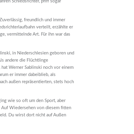
hren Schiedsrichter, pfiff sogar
 Zuverlässig, freundlich und immer
dsrichterlaufbahn verteilt, erzählte er
e, vermittelnde Art. Für ihn war das
linski, in Niederschlesien geboren und
ls andere die Flüchtlinge
, hat Werner Sablinski noch vor einem
arum er immer dabeiblieb, als
nach außen repräsentierten, stets hoch
ing wie so oft um den Sport, aber
te Auf Wiedersehen von diesem fitten
eld. Du wirst dort nicht auf Außen