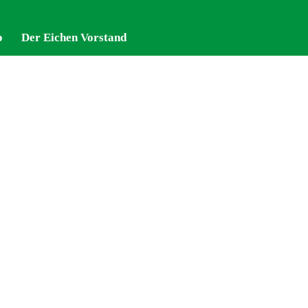
p
p
Der Eichen Vorstand
Der Eichen Vorstand