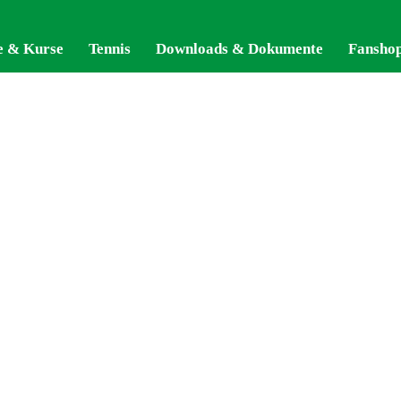
e & Kurse
e & Kurse
Tennis
Tennis
Downloads & Dokumente
Downloads & Dokumente
Fansho
Fansho