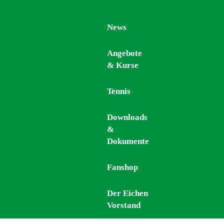
News
News
Angebote
Angebote
& Kurse
& Kurse
Tennis
Tennis
Downloads
Downloads
&
&
Dokumente
Dokumente
Fanshop
Fanshop
Der Eichen
Der Eichen
Vorstand
Vorstand