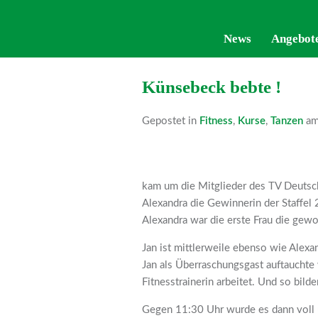
News
News
Angebot
Angebot
Künsebeck bebte !
Gepostet in
Fitness
,
Kurse
,
Tanzen
am
kam um die Mitglieder des TV Deutsch
Alexandra die Gewinnerin der Staffel 
Alexandra war die erste Frau die gew
Jan ist mittlerweile ebenso wie Alexa
Jan als Überraschungsgast auftauchte
Fitnesstrainerin arbeitet. Und so bil
Gegen 11:30 Uhr wurde es dann voll u