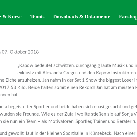
e & Kurse
e & Kurse
Tennis
Tennis
Downloads & Dokumente
Downloads & Dokumente
Fansho
Fansho
 07. Oktober 2018
„Kapow bedeutet schwitzen, durchgängig laute Musik und im
exklusiv mit Alexandra Gregus und den Kapow Instruktoren
e Eiche anzuheizen. Jan nahm in der Sat 1 Show the biggest Loser i
2017 53 Kilo. Beide halten somit einen Rekord! Jan hat am meisten 
onnen hat.
ndra begeisterter Sportler und beide haben sich quasi gesucht und ge
 wurden sie Freunde. Wie es der Zufall wollte stießen sie auf Sonja
den sie nun ein Team – als Motivatoren, Sportler, Trainer und Berate
nd gewollt laut in der kleinen Sporthalle in Künsebeck. Nach eine