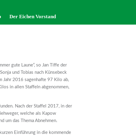
p
p
Der Eichen Vorstand
Der Eichen Vorstand
mer gute Laune“, so Jan Tiffe der
 Sonja und Tobias nach Künsebeck
m Jahr 2016 sagenhafte 97 Kilo ab,
Kilos in allen Staffeln abgenommen,
funden. Nach der Staffel 2017, in der
 Viehweger, welche als Kapow
r rund um das Thema Abnehmen.
r kurzen Einführung in die kommende