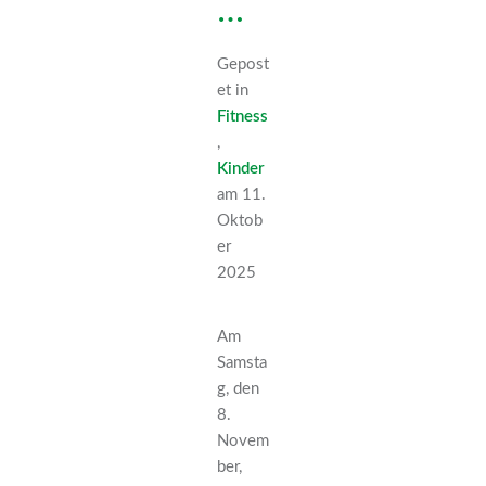
…
Gepost
et in
Fitness
,
Kinder
am 11.
Oktob
er
2025
Am
Samsta
g, den
8.
Novem
ber,