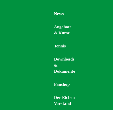
News
News
Angebote
Angebote
& Kurse
& Kurse
Tennis
Tennis
Downloads
Downloads
&
&
Dokumente
Dokumente
Fanshop
Fanshop
Der Eichen
Der Eichen
Vorstand
Vorstand