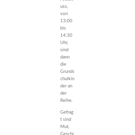
uss,
von
13:00
bis
14:30
Uhr,
sind
dann
die
Grunds
chulkin
der an
der
Reihe.
Gefrag
t sind
Mut,
Geschi