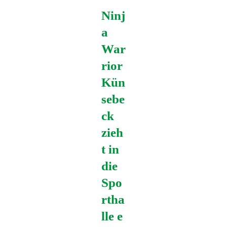
Ninj
a
War
rior
Kün
sebe
ck
zieh
t in
die
Spo
rtha
lle e