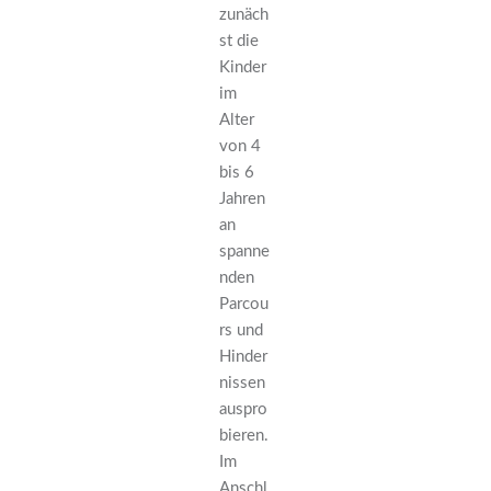
zunäch
st die
Kinder
im
Alter
von 4
bis 6
Jahren
an
spanne
nden
Parcou
rs und
Hinder
nissen
auspro
bieren.
Im
Anschl