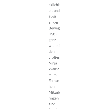
cklichk
eit und
Spaß
an der
Beweg
ung –
ganz
wie bei
den
großen
Ninja
Warrio
rs im
Fernse
hen.
Mitzub
ringen
sind