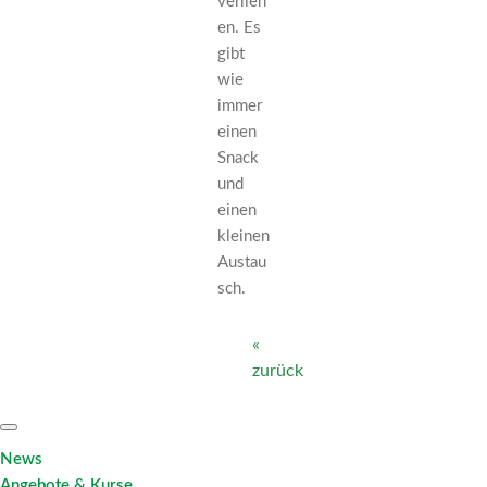
verlieh
en. Es
gibt
wie
immer
einen
Snack
und
einen
kleinen
Austau
sch.
«
zurück
News
Angebote & Kurse