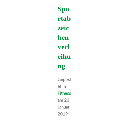
Spo
rtab
zeic
hen
verl
eihu
ng
Gepost
et in
Fitness
am 23.
Januar
2019