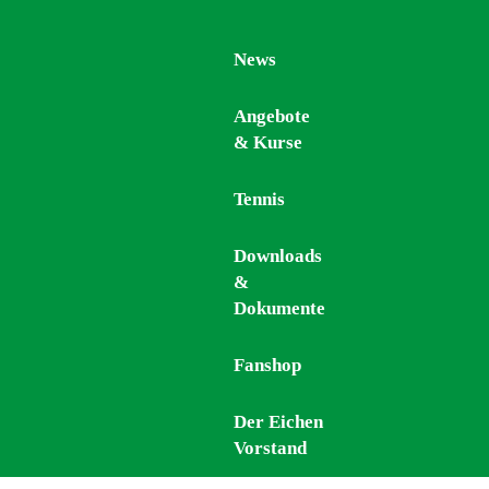
News
News
Angebote
Angebote
& Kurse
& Kurse
Tennis
Tennis
Downloads
Downloads
&
&
Dokumente
Dokumente
Fanshop
Fanshop
Der Eichen
Der Eichen
Vorstand
Vorstand