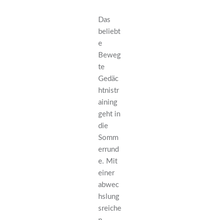
Das
beliebt
e
Beweg
te
Gedäc
htnistr
aining
geht in
die
Somm
errund
e. Mit
einer
abwec
hslung
sreiche