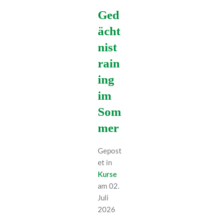
Ged
ächt
nist
rain
ing
im
Som
mer
Gepost
et in
Kurse
am 02.
Juli
2026