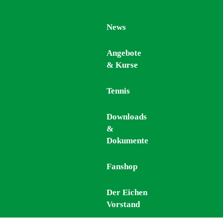
News
News
Angebote
Angebote
& Kurse
& Kurse
Tennis
Tennis
Downloads
Downloads
&
&
Dokumente
Dokumente
Fanshop
Fanshop
Der Eichen
Der Eichen
Vorstand
Vorstand