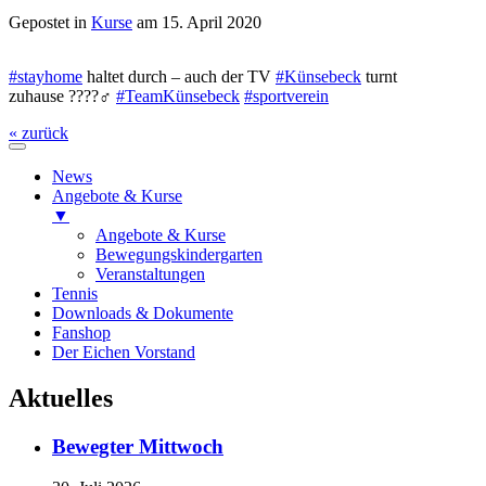
Gepostet in
Kurse
am 15. April 2020
#
stayhome
haltet durch – auch der TV
#
Künsebeck
turnt
zuhause
??
??‍♂️
#
TeamKünsebeck
#
sportverein
« zurück
News
Angebote & Kurse
▼
Angebote & Kurse
Bewegungskindergarten
Veranstaltungen
Tennis
Downloads & Dokumente
Fanshop
Der Eichen Vorstand
Scroll
Aktuelles
Up
Bewegter Mittwoch