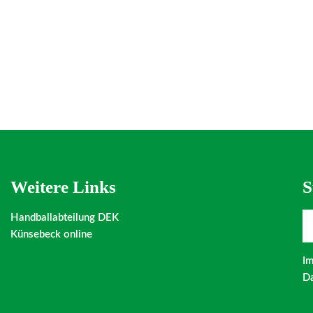
Weitere Links
S
Handballabteilung DEK
Künsebeck online
I
Da