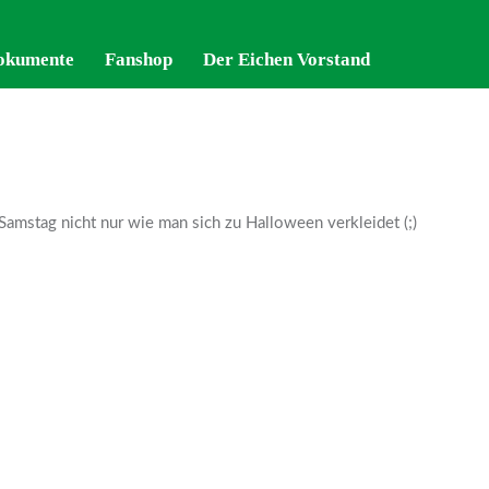
okumente
okumente
Fanshop
Fanshop
Der Eichen Vorstand
Der Eichen Vorstand
mstag nicht nur wie man sich zu Halloween verkleidet (;)