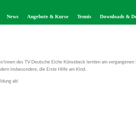
News
News
Angebote & Kurse
Angebote & Kurse
Tennis
Tennis
Downloads & D
Downloads & D
r/innen des TV Deutsche Eiche Künsebeck lernten am vergangenen Sa
ondern insbesondere, die Erste Hilfe am Kind.
ildung ab!