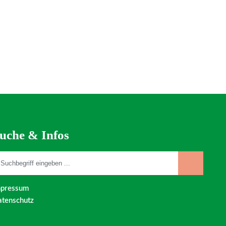
uche & Infos
mpressum
tenschutz