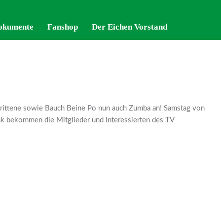
okumente
okumente
Fanshop
Fanshop
Der Eichen Vorstand
Der Eichen Vorstand
chrittene sowie Bauch Beine Po nun auch Zumba an! Samstag von
nk bekommen die Mitglieder und Interessierten des TV