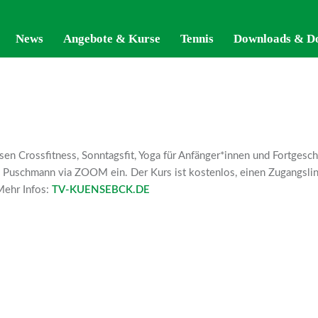
News
News
Angebote & Kurse
Angebote & Kurse
Tennis
Tennis
Downloads & D
Downloads & D
en Crossfitness, Sonntagsfit, Yoga für Anfänger*innen und Fortges
a Puschmann via ZOOM ein. Der Kurs ist kostenlos, einen Zugangsli
Mehr Infos:
TV-KUENSEBCK.DE