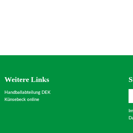
Weitere Links
S
Handballabteilung DEK
Künsebeck online
I
Da