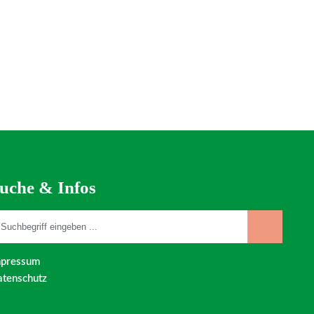
uche & Infos
mpressum
tenschutz