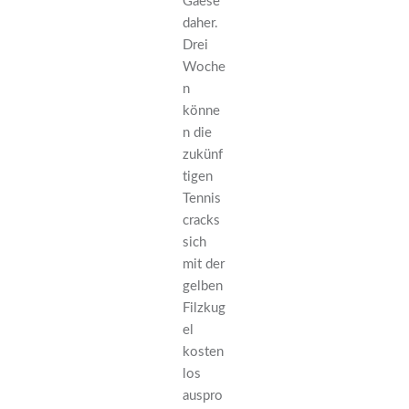
Gaese
daher.
Drei
Woche
n
könne
n die
zukünf
tigen
Tennis
cracks
sich
mit der
gelben
Filzkug
el
kosten
los
auspro