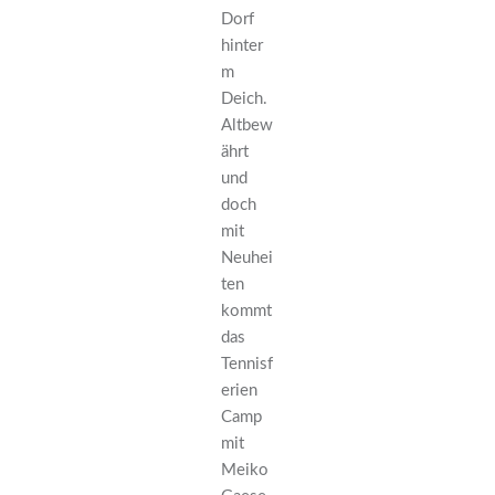
Dorf
hinter
m
Deich.
Altbew
ährt
und
doch
mit
Neuhei
ten
kommt
das
Tennisf
erien
Camp
mit
Meiko