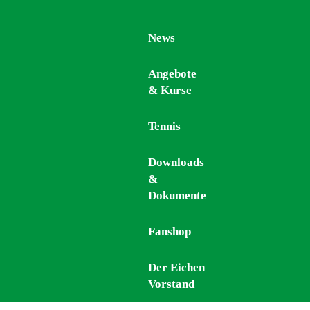
News
News
Angebote
Angebote
& Kurse
& Kurse
Tennis
Tennis
Downloads
Downloads
&
&
Dokumente
Dokumente
Fanshop
Fanshop
Der Eichen
Der Eichen
Vorstand
Vorstand