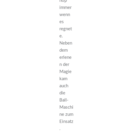
hop
immer
wenn
es
regnet
e.
Neben
dem
erlene
n der
Magie
kam
auch
die
Ball-
Maschi
ne zum
Einsatz
.