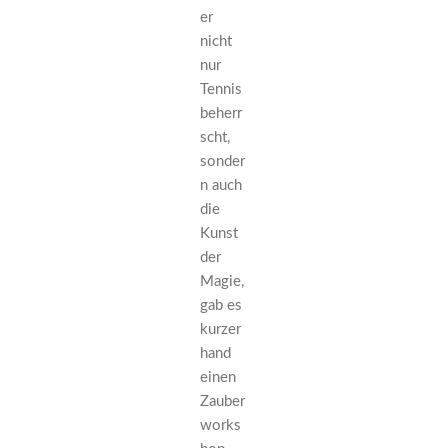
er
nicht
nur
Tennis
beherr
scht,
sonder
n auch
die
Kunst
der
Magie,
gab es
kurzer
hand
einen
Zauber
works