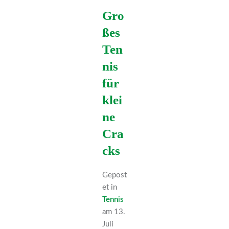
Gro
ßes
Ten
nis
für
klei
ne
Cra
cks
Gepost
et in
Tennis
am 13.
Juli