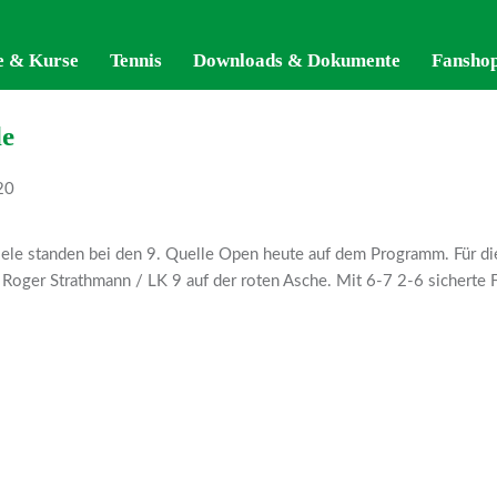
e & Kurse
e & Kurse
Tennis
Tennis
Downloads & Dokumente
Downloads & Dokumente
Fansho
Fansho
le
20
ele standen bei den 9. Quelle Open heute auf dem Programm. Für die
n Roger Strathmann / LK 9 auf der roten Asche. Mit 6-7 2-6 sicherte F