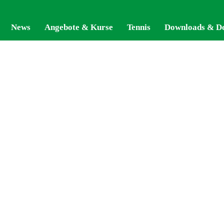
News
News
Angebote & Kurse
Angebote & Kurse
Tennis
Tennis
Downloads & D
Downloads & D