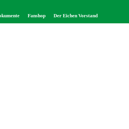
okumente
okumente
Fanshop
Fanshop
Der Eichen Vorstand
Der Eichen Vorstand